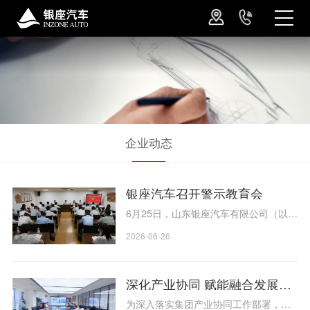
企业动态
银座汽车召开警示教育会
6月25日，山东银座汽车有限公司（以下
简称银座汽车）召开警示教育会，深入
2026-06-26
学习习近平总书记关于树立和践行正确
政绩观的重要论述，贯彻落实全省、集
团警示教育会精神，深刻剖析政绩观偏
深化产业协同 赋能融合发展｜银座汽车走进集团产业宣讲养车系列服务
差典型案例，以案示警、以案明纪、以
为深入落实集团产业协同工作部署，充