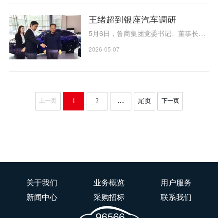
公司（以下简称银座汽车”）于5月16日
组织开展劳动用工专题普法培训，特邀
王绪超到银座汽车调研
资深律师进行专题授课。 本次培训聚焦
5月6日，鲁商集团党委书记、董事长王
企业用工全流程管理，紧密结合汽车行
绪超到银座汽车开展调研，深入经营一
业用工实际，围绕招...
2026-05-07
线实地察看市场运营与企业发展实情。
王绪超先后调研了鸿蒙智行经十东路
店、上汽大众店以及别克店，实地走访
整车销售展厅、客户服务区域等关键场
1
2
…
尾页
景，详细了解新能源汽车产品特点、服
务运营模式、市场销售情况及盈利能力
等核心问题，全面掌握企业...
关于我们
业务概览
用户服务
新闻中心
采购招标
联系我们