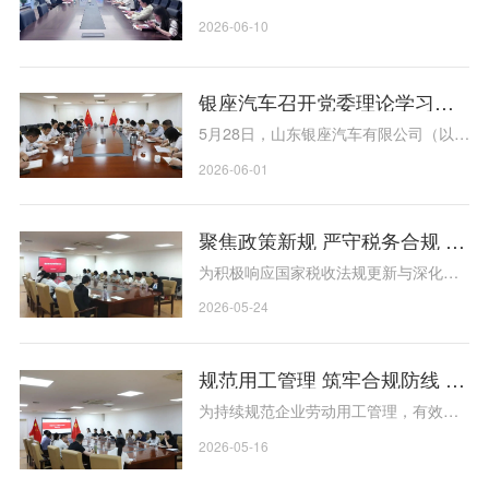
案促改，以实绩实效推动公司高质量发
分释放内部资源聚合优势，近日，银座
2026-06-10
展。银座汽车党委书记、董事、总经理
汽车旗下银座养车，先后走进鲁商福瑞
高艳强出席会议并讲话，银...
达、鲁商产融、财务公司、鲁商科技等
集团产业单位，开展产业协同专项对接
银座汽车召开党委理论学习中心组（扩大）2026年第5次集体学习会
交流，推动汽车后市场服务与集团多元
5月28日，山东银座汽车有限公司（以下
业态深度融合。 交流现场，银座养车重
简称银座汽车）召开党委理论学习中心
2026-06-01
点推介智慧养车服务体系、车主生态布
组（扩大）2026年第5次集体学习会，
局、标准化养护能力及一站...
围绕深入学习习近平总书记关于树立和
聚焦政策新规 严守税务合规 | 银座汽车开展税务专题培训
践行正确政绩观的重要论述，坚持以人
民为中心，坚持功成不必在我、功成必
为积极响应国家税收法规更新与深化税
定有我，自觉为人民出政绩、以实干出
收征管改革的要求，进一步提升公司财
2026-05-24
政绩”为主题开展集体学习研讨。银座汽
税管理水平与风险防控能力，5月23日，
车党委...
山东银座汽车有限公司（以下简称银座
规范用工管理 筑牢合规防线 | 银座汽车开展劳动用工专题普法培训
汽车”）组织开展了增值税与企业所得税
专题税务培训。 本次培训围绕增值税法
为持续规范企业劳动用工管理，有效防
及实施条例等最新政策，结合企业所得
范化解用工法律风险，全面提升人力资
2026-05-16
税汇算清缴中的常见风险事项，进行了
源管理合规化水平，山东银座汽车有限
系统...