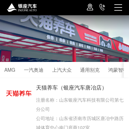
AMG
一汽奥迪
上汽大众
通用别克
鸿蒙智行
天猫养车（银座汽车唐冶店）
注册名称：山东银座汽车科技有限公司第七
分公司
公司地址：山东省济南市历城区唐冶中路历
城体育中心南门底商102室