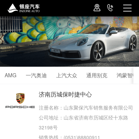
AMG
一汽奥迪
上汽大众
通用别克
鸿蒙智行
济南历城保时捷中心
注册名称：山东聚保汽车销售服务有限公司
公司地址：山东省济南市历城区经十东路
32198号
销售热线：(0531)88800911